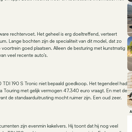
e rechtervoet. Het geheel is erg doeltreffend, verteert
. Lange bochten zijn de specialiteit van dit model, dat zo
de voortrein goed plaatsen. Alleen de besturing met kunstmatig
 van veel recente auto’s.
.0 TDI 190 S Tronic niet bepaald goedkoop. Het tegendeel had
Touring met gelijk vermogen 47.340 euro vraagt. En met de
 want de standaarduitrusting mocht ruimer zijn. Een oud zeer.
urrenten zijn evenmin kakelvers. Hij toont dat hij nog veel