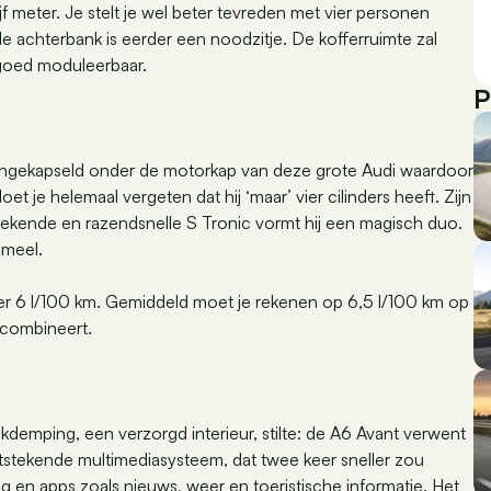
ijf meter. Je stelt je wel beter tevreden met vier personen
 de achterbank is eerder een noodzitje. De kofferruimte zal
 goed moduleerbaar.
P
nd ingekapseld onder de motorkap van deze grote Audi waardoor
n doet je helemaal vergeten dat hij ‘maar’ vier cilinders heeft. Zijn
tekende en razendsnelle S Tronic vormt hij een magisch duo.
ameel.
der 6 l/100 km. Gemiddeld moet je rekenen op 6,5 l/100 km op
 combineert.
kdemping, een verzorgd interieur, stilte: de A6 Avant verwent
itstekende multimediasysteem, dat twee keer sneller zou
g en apps zoals nieuws, weer en toeristische informatie. Het