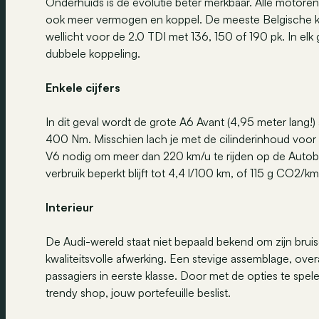
Onderhuids is de evolutie beter merkbaar. Alle motor
ook meer vermogen en koppel. De meeste Belgische kla
wellicht voor de 2.0 TDI met 136, 150 of 190 pk. In elk
dubbele koppeling.
Enkele cijfers
In dit geval wordt de grote A6 Avant (4,95 meter lang!
400 Nm. Misschien lach je met de cilinderinhoud voor z
V6 nodig om meer dan 220 km/u te rijden op de Autobah
verbruik beperkt blijft tot 4,4 l/100 km, of 115 g CO2/
Interieur
De Audi-wereld staat niet bepaald bekend om zijn bruis
kwaliteitsvolle afwerking. Een stevige assemblage, over
passagiers in eerste klasse. Door met de opties te spele
trendy shop, jouw portefeuille beslist.