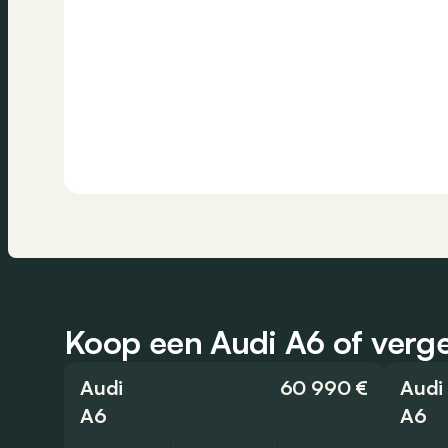
Koop een Audi A6 of verge
Audi
60 990 €
Audi
A6
A6