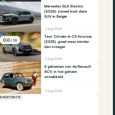
Mercedes GLA Electric
(2026): zoveel kost deze
SUV in België
3 aug 2026
Test: Citroën ë-C5 Aircross
0.0
/ 10
(2025), goed maar minder
dan vroeger
6 aug 2026
5 geheimen van de Renault
4CV, in het geheim
ontwikkeld
3 aug 2026
ADVERTENTIE