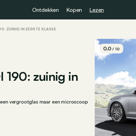
Ontdekken
Kopen
Lezen
90: ZUINIG IN EERSTE KLASSE
0.0
/ 10
 190: zuinig in
e geen vergrootglas maar een microscoop