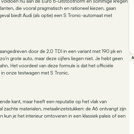
en voldoen nu aan de Euro 6-uitstootnorm en sommige kregen
nten, die vooral pragmatisch en rationeel kiezen, gaan
 geval biedt Audi (als optie) een S Tronic-automaat met
) aangedreven door de 2.0 TDI in een variant met 190 pk en
o’n grote auto, maar deze cijfers liegen niet. Je hebt geen
n. Het voordeel van deze formule is dat het officiële
km in onze testwagen met S Tronic.
ende kant, maar heeft een reputatie op het vlak van
al zachte materialen, metaalinzetstukken: de A6 ontvangt zijn
n kun je het interieur omtoveren in een klassiek paleis of een