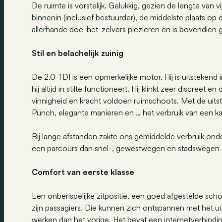
De ruimte is vorstelijk. Gelukkig, gezien de lengte van v
binnenin (inclusief bestuurder), de middelste plaats op
allerhande doe-het-zelvers plezieren en is bovendien
Stil en belachelijk zuinig
De 2.0 TDI is een opmerkelijke motor. Hij is uitsteke
hij altijd in stilte functioneert. Hij klinkt zeer discreet e
vinnigheid en kracht voldoen ruimschoots. Met de uits
Punch, elegante manieren en … het verbruik van een k
Bij lange afstanden zakte ons gemiddelde verbruik on
een parcours dan snel-, gewestwegen en stadswegen
Comfort van eerste klasse
Een onberispelijke zitpositie, een goed afgestelde scho
zijn passagiers. Die kunnen zich ontspannen met het u
werken dan het vorige. Het bevat een internetverbindin