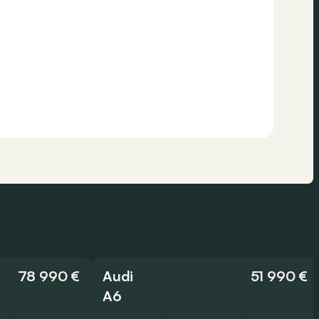
78 990 €
Audi
51 990 €
A6