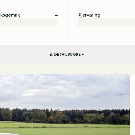
-
iksgemak
Rijervaring
DETAILSCORE