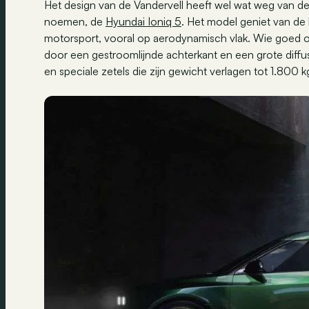
Het design van de Vandervell heeft wel wat weg van d
noemen, de
Hyundai Ioniq 5
. Het model geniet van de
motorsport, vooral op aerodynamisch vlak. Wie goed opl
door een gestroomlijnde achterkant en een grote diffus
en speciale zetels die zijn gewicht verlagen tot 1.800 k