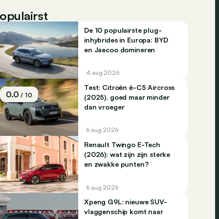
opulairst
De 10 populairste plug-
inhybrides in Europa: BYD
en Jaecoo domineren
4 aug 2026
Test: Citroën ë-C5 Aircross
0.0
/ 10
(2025), goed maar minder
dan vroeger
6 aug 2026
Renault Twingo E-Tech
(2026): wat zijn zijn sterke
en zwakke punten?
6 aug 2026
Xpeng G9L: nieuwe SUV-
vlaggenschip komt naar