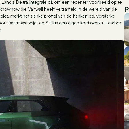
e
Lancia Deltra Integrale
of, om een recenter voorbeeld op te
P
 knowhow die Vanwall heeft verzameld in de wereld van de
et, merkt het slanke profiel van de flanken op, versterkt
or. Daarnaast krijgt de S Plus een eigen koetswerk uit carbon
g.