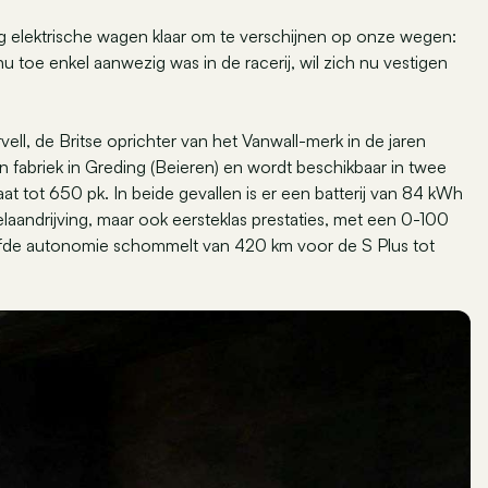
g elektrische wagen klaar om te verschijnen op onze wegen:
u toe enkel aanwezig was in de racerij, wil zich nu vestigen
l, de Britse oprichter van het Vanwall-merk in de jaren
 fabriek in Greding (Beieren) en wordt beschikbaar in twee
t tot 650 pk. In beide gevallen is er een batterij van 84 kWh
elaandrijving, maar ook eersteklas prestaties, met een 0-100
fde autonomie schommelt van 420 km voor de S Plus tot