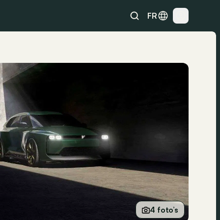
FR
4 foto’s