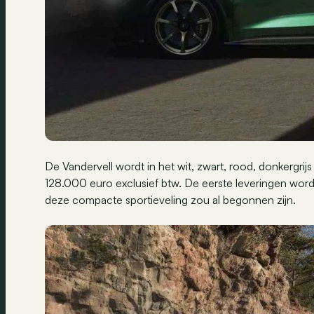
De Vandervell wordt in het wit, zwart, rood, donkergri
128.000 euro exclusief btw. De eerste leveringen wor
deze compacte sportieveling zou al begonnen zijn.