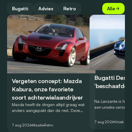
Bugatti
Advies
Retro
Alle
Bugatti Destr
Vergeten concept: Mazda
‘beschaafde’ 
Kabura, onze favoriete
soort achterwielaandrijver
Na Lanzante is het n
Mazda heeft de dingen altijd graag wat
een unieke versie v
anders aangepakt dan de rest. Deze
voor te stellen die
conceptcar die in 2006 debuteerde in
voor gebruik op de
7 aug 2026
Uniek
Detroit bewijst dat op heel knappe wijze.
7 aug 2026
Mazda
Retro