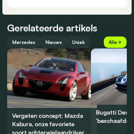
Gerelateerde artikels
Mercedes
Nieuws
Uniek
Alle
Bugatti Destr
Vergeten concept: Mazda
‘beschaafde’ 
Kabura, onze favoriete
soort achterwielaandrijver