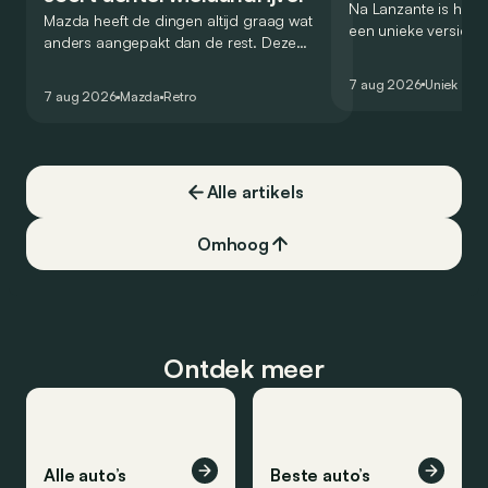
Na Lanzante is het n
Mazda heeft de dingen altijd graag wat
een unieke versie v
anders aangepakt dan de rest. Deze
voor te stellen die
conceptcar die in 2006 debuteerde in
voor gebruik op de
7 aug 2026
Uniek
Detroit bewijst dat op heel knappe wijze.
7 aug 2026
Mazda
Retro
Alle artikels
Omhoog
Ontdek meer
Alle auto’s
Beste auto’s