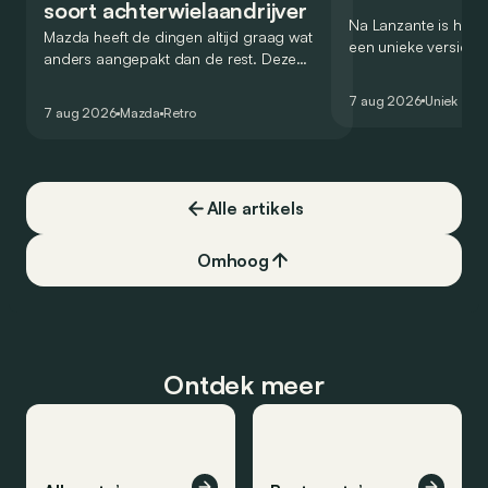
soort achterwielaandrijver
Na Lanzante is het n
Mazda heeft de dingen altijd graag wat
een unieke versie v
anders aangepakt dan de rest. Deze
voor te stellen die
conceptcar die in 2006 debuteerde in
voor gebruik op de
7 aug 2026
Uniek
Detroit bewijst dat op heel knappe wijze.
7 aug 2026
Mazda
Retro
Alle artikels
Omhoog
Ontdek meer