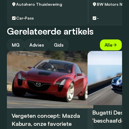
Autohero
Thuislevering
BW Motors
Nivel
Car-Pass
-
Gerelateerde artikels
MG
Advies
Gids
Alle
Bugatti Destr
Vergeten concept: Mazda
‘beschaafde’ 
Kabura, onze favoriete