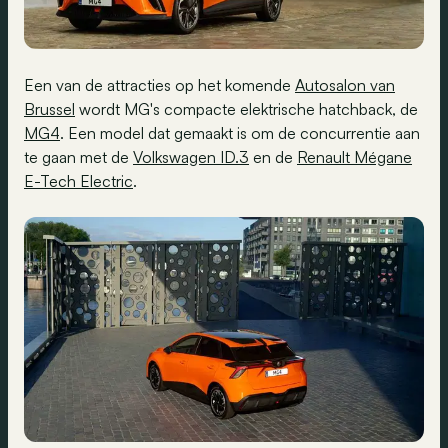
Een van de attracties op het komende
Autosalon van
Brussel
wordt MG's compacte elektrische hatchback, de
MG4
. Een model dat gemaakt is om de concurrentie aan
te gaan met de
Volkswagen ID.3
en de
Renault Mégane
E-Tech Electric
.