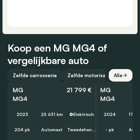
Koop een MG MG4 of
vergelijkbare auto
Zelfde carrosserie
Zelfde motorisatie
Alle
MG
21 799 €
MG
MG4
MG4
2023
25 631 km
Elektrisch
2024
17 4
204 pk
Automaat
Tweedehands
- pk
Auto