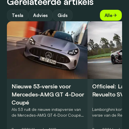
Gerelateerde artikels
Tesla
Advies
Gids
Alle
Nieuwe 53-versie voor
Officieel: La
Mercedes-AMG GT 4-Door
Revuelto SV 
Coupé
Als 53 ruilt de nieuwe instapversie van
Lamborghini kondig
de Mercedes-AMG GT 4-Door Coupé
versie van de Revue
zijn V8 in voor een zes-in-lijn. In de
rondetijd van 1:41,6
virtuele wereld dan toch…
Hockenheimring. Het