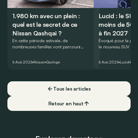
1.980 km avec un plein :
Lucid : le SU
quel est le secret de ce
moins de 50.
Nissan Qashqai ?
à fin 2027
En cette période estivale, de
Évoqué pour la prem
nombreuses familles vont parcourir
le nouveau SUV d’e
2.000 km durant leurs vacances.
Lucid devait initialem
Visiblement, en optant pour le Nissan
gamme du constructeu
6 Aoû 2026
Nissan
Qashqai
6 Aoû 2026
Lucid
Élec
Qashqai e-Power, il serait possible de
l’année 2026.
couvrir toute cette distance… sans
devoir chercher la moindre pompe à
carburant, ni borne de recharge. Est-ce
Tous les articles
vrai ?
Retour en haut