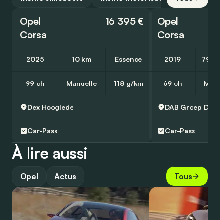
Opel
16 395 €
Opel
Corsa
Corsa
2025
10 km
Essence
2019
79 6
99 ch
Manuelle
118 g/km
69 ch
Manu
Dex
Hooglede
DAB Groep
Den
Car-Pass
Car-Pass
À lire aussi
Opel
Actus
Tous