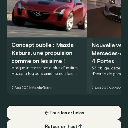
Concept oublié : Mazda
Nouvelle vers
Kabura, une propulsion
Mercedes-A
comme on les aime !
4 Portes
Marque intéressante à plus d’un titre,
53 oblige, cette nou
Mazda a toujours aimé ne rien faire
d’entrée de gamme
comme les autres. Ce concept présenté
GT Coupé 4 Portes 
au salon de Détroit en 2006 le prouve
un six-cylindre en li
7 Aoû 2026
Mazda
Retro
7 Aoû 2026
Mercedes
de la plus belle des manières…
moins…
Tous les articles
Retour en haut