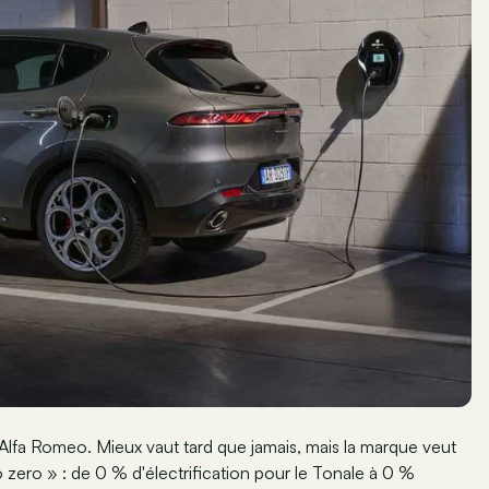
'Alfa Romeo. Mieux vaut tard que jamais, mais la marque veut
 zero » : de 0 % d'électrification pour le Tonale à 0 %