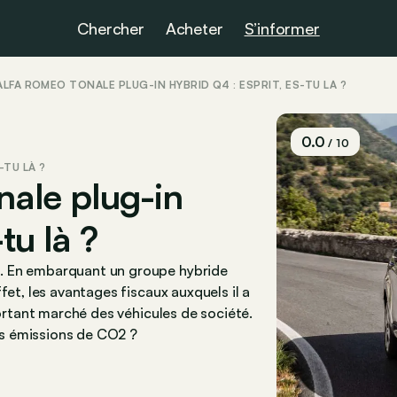
Chercher
Acheter
S’informer
ALFA ROMEO TONALE PLUG-IN HYBRID Q4 : ESPRIT, ES-TU LÀ ?
0.0
/ 10
-TU LÀ ?
nale plug-in
tu là ?
. En embarquant un groupe hybride
fet, les avantages fiscaux auxquels il a
portant marché des véhicules de société.
les émissions de CO2 ?