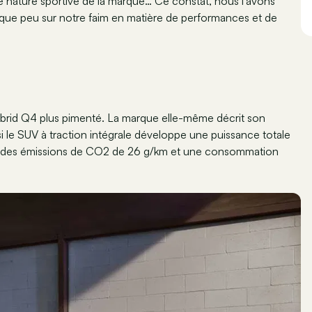
lle nature sportive de la marque… Ce constat, nous l’avons
lque peu sur notre faim en matière de performances et de
hybrid Q4 plus pimenté. La marque elle-même décrit son
i le SUV à traction intégrale développe une puissance totale
P, des émissions de CO2 de 26 g/km et une consommation