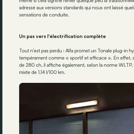
même si cela signifie renier quelque peu la traditionne
adressé aux versions standards qui nous ont laissé que
sensations de conduite.
Un pas vers l'électrification complète
Tout n’est pas perdu : Alfa promet un Tonale plug-in 
tempérament comme « sportif et efficace ». En effet, s
de 280 ch, il affiche également, selon la norme WLT
mixte de 1,14 l/100 km.