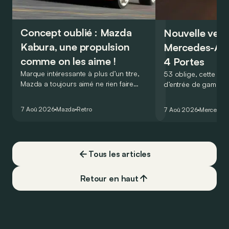
Concept oublié : Mazda
Nouvelle vers
Kabura, une propulsion
Mercedes-A
comme on les aime !
4 Portes
Marque intéressante à plus d’un titre,
53 oblige, cette nou
Mazda a toujours aimé ne rien faire
d’entrée de gamme
comme les autres. Ce concept présenté
GT Coupé 4 Portes 
au salon de Détroit en 2006 le prouve
un six-cylindre en li
7 Aoû 2026
Mazda
Retro
7 Aoû 2026
Mercedes
de la plus belle des manières…
moins…
Tous les articles
Retour en haut