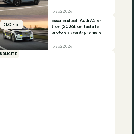
3 aoû 2026
Essai exclusif: Audi A2 e-
0.0
/ 10
tron (2026), on teste le
proto en avant-première
3 aoû 2026
UBLICITÉ