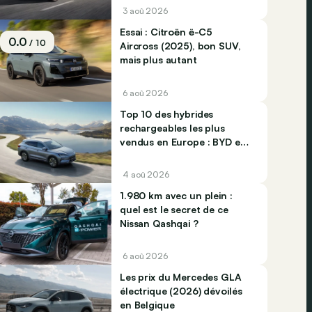
3 aoû 2026
Essai : Citroën ë-C5
0.0
/ 10
Aircross (2025), bon SUV,
mais plus autant
6 aoû 2026
Top 10 des hybrides
rechargeables les plus
vendus en Europe : BYD et
Jaecco dominent
4 aoû 2026
1.980 km avec un plein :
quel est le secret de ce
Nissan Qashqai ?
6 aoû 2026
Les prix du Mercedes GLA
électrique (2026) dévoilés
en Belgique