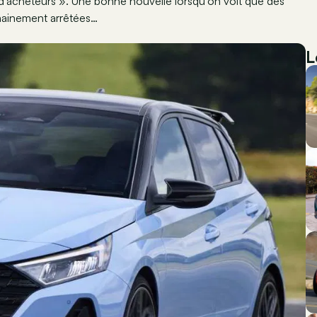
d'acheteurs ». Une bonne nouvelle lorsqu’on voit que des
hainement arrêtées…
L