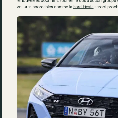
renouvelées pour ne « tourner le dos à aucun groupe 
voitures abordables comme la
Ford Fiesta
seront proc