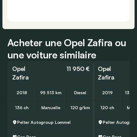
Acheter une Opel Zafira ou
une voiture similaire
Opel
11 950 €
Opel
Zafira
Zafira
2018
95 513 km
Diesel
2019
136 3
136 ch
Manuelle
120 g/km
120 ch
Manu
Pelter Autogroup
Lommel
Pelter Autogrou
Car-Pass
Car-Pass