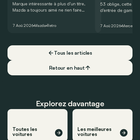
Marque intéressante à plus d’un titre,
53 oblige, cette nou
Mazda a toujours aimé ne rien faire
d’entrée de gamme
comme les autres. Ce concept présenté
GT Coupé 4 Portes 
au salon de Détroit en 2006 le prouve
un six-cylindre en li
7 Aoû 2026
Mazda
Retro
7 Aoû 2026
Mercedes
de la plus belle des manières…
moins…
Tous les articles
Retour en haut
Explorez davantage
Toutes les
Les meilleures
voitures
voitures