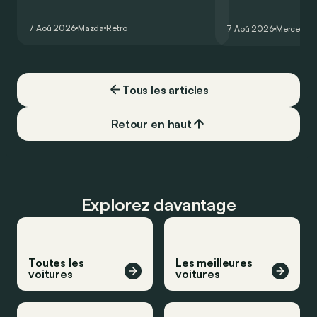
comme les autres. Ce concept présenté
GT Coupé 4 Portes 
au salon de Détroit en 2006 le prouve
un six-cylindre en li
7 Aoû 2026
Mazda
Retro
7 Aoû 2026
Mercedes
de la plus belle des manières…
moins…
Tous les articles
Retour en haut
Explorez davantage
Toutes les
Les meilleures
voitures
voitures