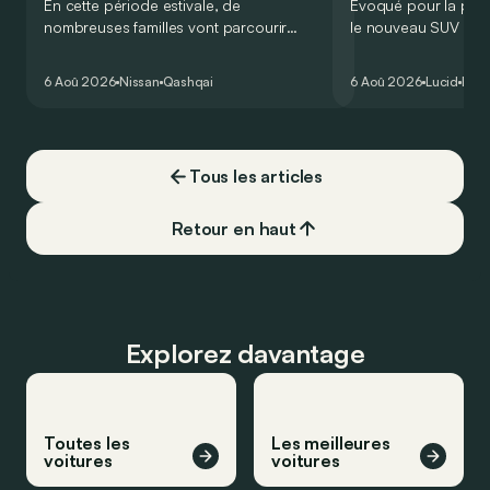
En cette période estivale, de
Évoqué pour la prem
nombreuses familles vont parcourir
le nouveau SUV d’e
2.000 km durant leurs vacances.
Lucid devait initialem
Visiblement, en optant pour le Nissan
gamme du constructeu
6 Aoû 2026
Nissan
Qashqai
6 Aoû 2026
Lucid
Élec
Qashqai e-Power, il serait possible de
l’année 2026.
couvrir toute cette distance… sans
devoir chercher la moindre pompe à
carburant, ni borne de recharge. Est-ce
Tous les articles
vrai ?
Retour en haut
Explorez davantage
Toutes les
Les meilleures
voitures
voitures