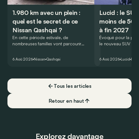
1.980 km avec un plein :
Lucid : le SU
quel est le secret de ce
moins de 50.
Nissan Qashqai ?
à fin 2027
En cette période estivale, de
Évoqué pour la prem
nombreuses familles vont parcourir
le nouveau SUV d’e
2.000 km durant leurs vacances.
Lucid devait initialem
Visiblement, en optant pour le Nissan
gamme du constructeu
6 Aoû 2026
Nissan
Qashqai
6 Aoû 2026
Lucid
Élec
Qashqai e-Power, il serait possible de
l’année 2026.
couvrir toute cette distance… sans
devoir chercher la moindre pompe à
carburant, ni borne de recharge. Est-ce
Tous les articles
vrai ?
Retour en haut
Explorez davantage