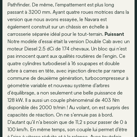
Pathfinder. De même, l’empattement est plus long
passant à 3200 mm. Ayant quatre roues motrices dans la
version que nous avons essayée, le Navara est
également construit sur un châssis en échelle à
carrosserie séparée idéal pour le tout-terrain.
Puissant
Notre modèle d’essai était la version Double Cab avec un
moteur Diesel 2.5 dCi de 174 chevaux. Un bloc qui n’est
pas innocent quant aux qualités routières de l’engin. Ce
quatre cylindres turbodiesel à 16 soupapes et double
arbre à cames en tête, avec injection directe par rampe
commune de deuxième génération, turbocompresseur à
géométrie variable et nouveau système d’arbres
d’équilibrage, a non seulement une belle puissance de
128 kW. Il a aussi un couple phénoménal de 403 Nm
disponible dès 2000 tr/min ! Au volant, on est surpris des
capacités de réaction. On ne s’ennuie pas à bord.
D’autant qu’il n’a besoin que de 11,2 s pour passer de 0 à
100 km/h. En même temps, son couple lui permet d’être
à l’aise à vitesse réduite et à la relance. Avec toutefois