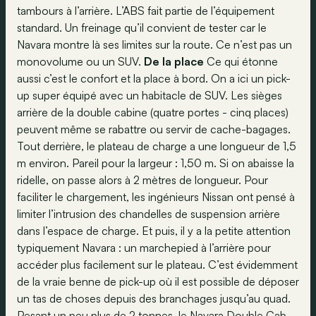
tambours à l’arrière. L’ABS fait partie de l’équipement
standard. Un freinage qu’il convient de tester car le
Navara montre là ses limites sur la route. Ce n’est pas un
monovolume ou un SUV.
De la place
Ce qui étonne
aussi c’est le confort et la place à bord. On a ici un pick-
up super équipé avec un habitacle de SUV. Les sièges
arrière de la double cabine (quatre portes - cinq places)
peuvent même se rabattre ou servir de cache-bagages.
Tout derrière, le plateau de charge a une longueur de 1,5
m environ. Pareil pour la largeur : 1,50 m. Si on abaisse la
ridelle, on passe alors à 2 mètres de longueur. Pour
faciliter le chargement, les ingénieurs Nissan ont pensé à
limiter l’intrusion des chandelles de suspension arrière
dans l’espace de charge. Et puis, il y a la petite attention
typiquement Navara : un marchepied à l’arrière pour
accéder plus facilement sur le plateau. C’est évidemment
de la vraie benne de pick-up où il est possible de déposer
un tas de choses depuis des branchages jusqu’au quad.
Pesant un peu plus de 2 tonnes, le Navara Double Cab