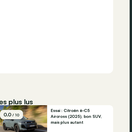
es plus lus
Essai : Citroën ë-C5
0.0
/ 10
Aircross (2025), bon SUV,
mais plus autant