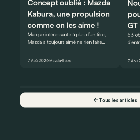
Concept oublié : Mazda
Nou
Kabura, une propulsion
pou
comme on les aime !
GT 
Marque intéressante à plus d’un titre,
53 ob
Mazda a toujours aimé ne rien faire
d’ent
comme les autres. Ce concept
AMG G
présenté au salon de Détroit en 2006
V8 pou
7 Aoû 2026
Mazda
Retro
7 Aoû
le prouve de la plus belle des manières…
Virtu
Tous les articles