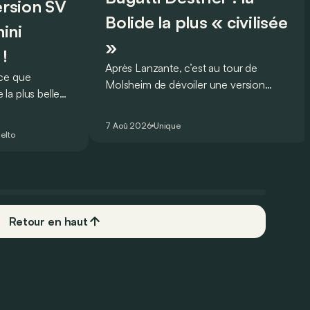
version SV
Bolide la plus « civilisée
ini
»
 !
Après Lanzante, c’est au tour de
oce que
Molsheim de dévoiler une version
la plus belle
unique et homologuée pour un usage
 nouveau record
routier de l’ultime Bugatti Bolide !
ing pour une
7 Aoû 2026
Unique
elto
Retour en haut