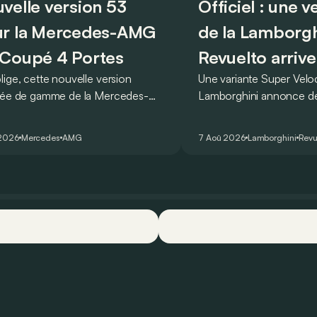
velle version 53
Officiel : une 
r la Mercedes-AMG
de la Lamborgh
Coupé 4 Portes
Revuelto arrive
lige, cette nouvelle version
Une variante Super Vel
rée de gamme de la Mercedes-
Lamborghini annonce de 
T Coupé 4 Portes troque son
des manières : avec un
r un six-cylindre en ligne.
du tour au Hockenheimr
 2026
Mercedes
AMG
7 Aoû 2026
Lamborghini
Revu
ellement du moins…
voiture de série !