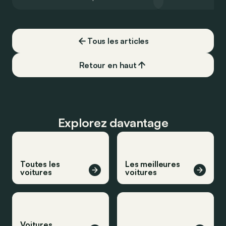
Qashqai e-Power, il serait possible de
l’année 2026.
couvrir toute cette distance… sans
devoir chercher la moindre pompe à
carburant, ni borne de recharge. Est-ce
Tous les articles
vrai ?
Retour en haut
Explorez davantage
Toutes les
Les meilleures
voitures
voitures
Voitures