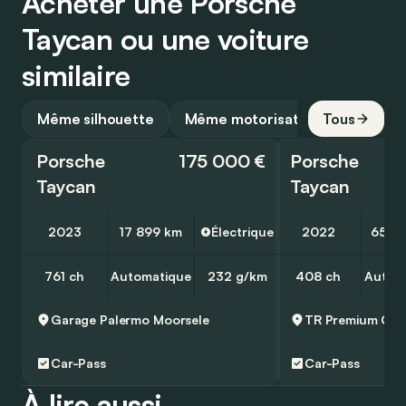
Acheter une Porsche
Taycan ou une voiture
similaire
Même silhouette
Même motorisation
Tous
Porsche
175 000 €
Porsche
Taycan
Taycan
2023
17 899 km
Électrique
2022
65 2
761 ch
Automatique
232 g/km
408 ch
Autom
Garage Palermo
Moorsele
TR Premium Car
Car-Pass
Car-Pass
À lire aussi