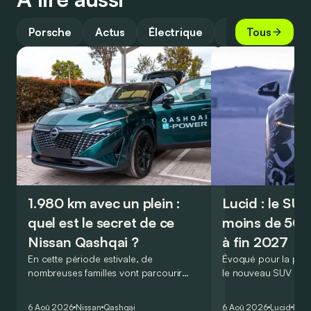
Porsche
Actus
Électrique
Industrie
Tous
Te
1.980 km avec un plein :
Lucid : le SU
quel est le secret de ce
moins de 50.
Nissan Qashqai ?
à fin 2027
En cette période estivale, de
Évoqué pour la prem
nombreuses familles vont parcourir
le nouveau SUV d’e
2.000 km durant leurs vacances.
Lucid devait initialem
Visiblement, en optant pour le Nissan
gamme du constructeu
6 Aoû 2026
Nissan
Qashqai
6 Aoû 2026
Lucid
Élec