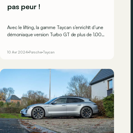
pas peur !
Avec le lifting, la gamme Taycan s’enrichît d’une
démoniaque version Turbo GT de plus de 1.000
ch en pic. Voyons si on peut les dompter sans
trembler sur un circuit… détrempé !
10 Avr 2024
Porsche
Taycan