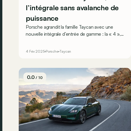
l’intégrale sans avalanche de
puissance
Porsche agrandit la famille Taycan avec une
nouvelle intégrale d’entrée de gamme : la « 4 »,
nettement moins chère que la « 4S », mais
également moins puissante. Reste-telle
4 Fév 2025
Porsche
Taycan
suffisamment performante ?
0.0
/ 10