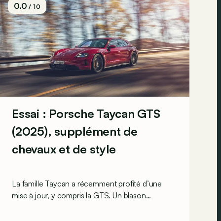
0.0
/ 10
Essai : Porsche Taycan GTS
(2025), supplément de
chevaux et de style
La famille Taycan a récemment profité d’une
mise à jour, y compris la GTS. Un blason
mythique et athlétique, arboré tant par la berline
que le break de chasse Sport Turismo. Voyons