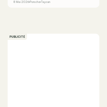
8 Mai 2026
Porsche
Taycan
radical, la Taycan Turbo GT redevient la voiture
électrique haut de gamme la plus rapide sur la
Nordschleife.
PUBLICITÉ