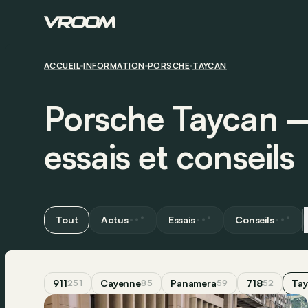
ACCUEIL
INFORMATION
PORSCHE
TAYCAN
Porsche Taycan ―
essais et conseils
Tout
Actus
Essais
Conseils
911
Cayenne
Panamera
718
Ta
251
85
59
52