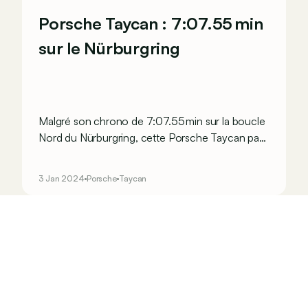
Porsche Taycan : 7:07.55 min
sur le Nürburgring
Malgré son chrono de 7:07.55 min sur la boucle
Nord du Nürburgring, cette Porsche Taycan pas
comme les autres ne détrône pas la Rimac
Nevera, mais presque.
3 Jan 2024
Porsche
Taycan