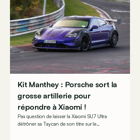
Kit Manthey : Porsche sort la
grosse artillerie pour
répondre à Xiaomi !
Pas question de laisser la Xiaomi SU7 Ultra
détrôner sa Taycan de son titre sur le
Nürburgring ! En couplant son précédent pack
Weissach à un inédit kit Manthey encore plus