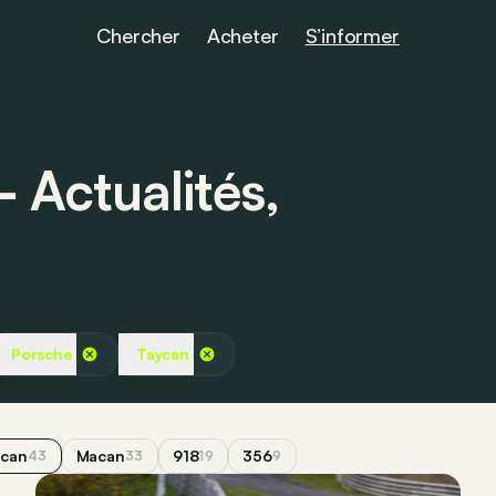
Chercher
Acheter
S’informer
 Actualités,
Porsche
Taycan
ycan
Macan
918
356
43
33
19
9