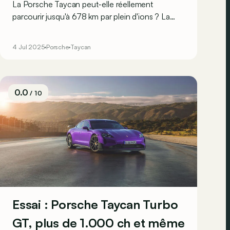
La Porsche Taycan peut-elle réellement
parcourir jusqu'à 678 km par plein d'ions ? La
réponse, justement, au volant de sa variante la
plus endurante !
4 Jul 2025
Porsche
Taycan
0.0
/ 10
Essai : Porsche Taycan Turbo
GT, plus de 1.000 ch et même