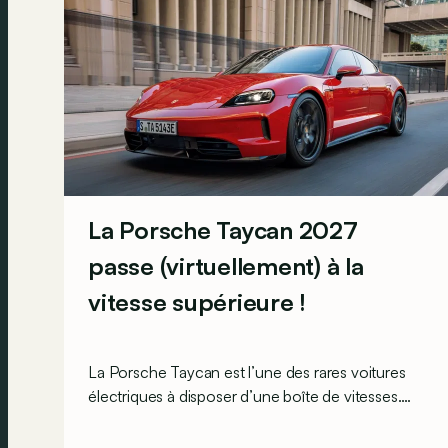
La Porsche Taycan 2027
passe (virtuellement) à la
vitesse supérieure !
La Porsche Taycan est l’une des rares voitures
électriques à disposer d’une boîte de vitesses.
Mais en plus de sa « vraie boîte », elle peut
maintenant aussi s’en offrir « une fausse »