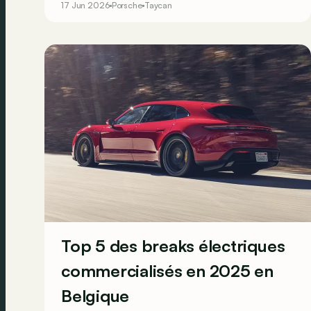
17 Jun 2026
Porsche
Taycan
baptisée E-Shift pour son millésime 2027 ! Tout
en atteignant la barre symbolique des 700 km
d’autonomie WLTP.
Top 5 des breaks électriques
commercialisés en 2025 en
Belgique