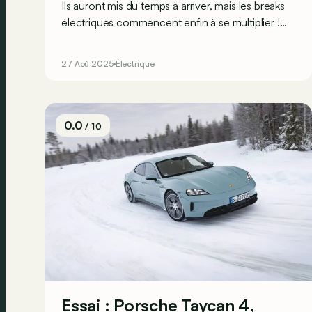
Ils auront mis du temps à arriver, mais les breaks
électriques commencent enfin à se multiplier !
Voici les plus spacieux, endurants et alléchants
d'entre eux.
27 Aoû 2025
Électrique
0.0
/ 10
Essai : Porsche Taycan 4,