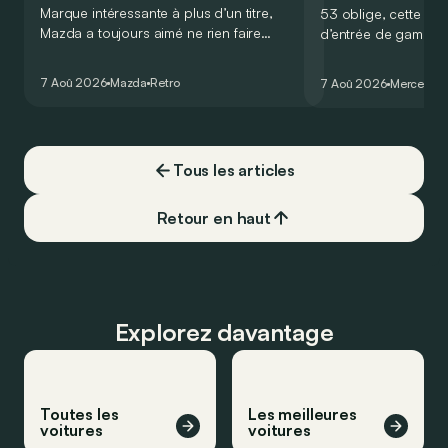
Marque intéressante à plus d’un titre,
53 oblige, cette nou
Mazda a toujours aimé ne rien faire
d’entrée de gamme
comme les autres. Ce concept présenté
GT Coupé 4 Portes 
au salon de Détroit en 2006 le prouve
un six-cylindre en li
7 Aoû 2026
Mazda
Retro
7 Aoû 2026
Mercedes
de la plus belle des manières…
moins…
Tous les articles
Retour en haut
Explorez davantage
Toutes les
Les meilleures
voitures
voitures