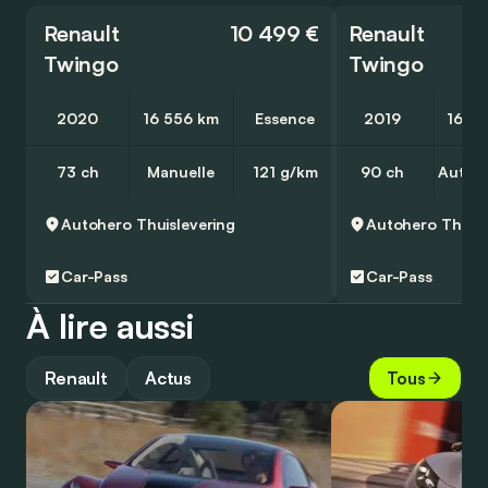
Renault
10 499 €
Renault
Twingo
Twingo
2020
16 556 km
Essence
2019
16 4
73 ch
Manuelle
121 g/km
90 ch
Autom
Autohero
Thuislevering
Autohero
Thuisl
Car-Pass
Car-Pass
À lire aussi
Renault
Actus
Tous