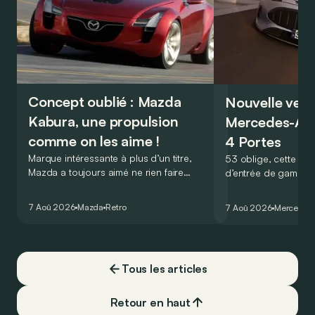
Concept oublié : Mazda
Nouvelle vers
Kabura, une propulsion
Mercedes-A
comme on les aime !
4 Portes
Marque intéressante à plus d’un titre,
53 oblige, cette nou
Mazda a toujours aimé ne rien faire
d’entrée de gamme
comme les autres. Ce concept présenté
GT Coupé 4 Portes 
au salon de Détroit en 2006 le prouve
un six-cylindre en li
7 Aoû 2026
Mazda
Retro
7 Aoû 2026
Mercedes
de la plus belle des manières…
moins…
Tous les articles
Retour en haut