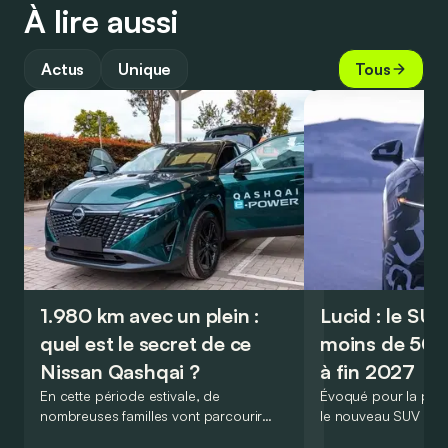
À lire aussi
Actus
Unique
Tous
1.980 km avec un plein :
Lucid : le SU
quel est le secret de ce
moins de 50.
Nissan Qashqai ?
à fin 2027
En cette période estivale, de
Évoqué pour la prem
nombreuses familles vont parcourir
le nouveau SUV d’e
2.000 km durant leurs vacances.
Lucid devait initialem