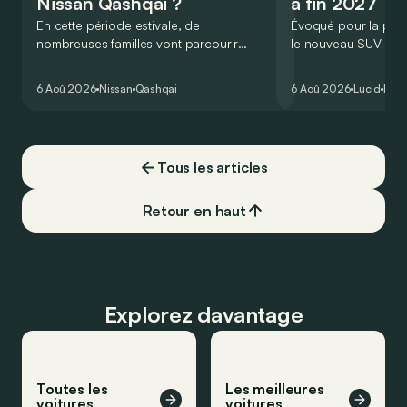
Nissan Qashqai ?
à fin 2027
En cette période estivale, de
Évoqué pour la prem
nombreuses familles vont parcourir
le nouveau SUV d’e
2.000 km durant leurs vacances.
Lucid devait initialem
Visiblement, en optant pour le Nissan
gamme du constructeu
6 Aoû 2026
Nissan
Qashqai
6 Aoû 2026
Lucid
Élec
Qashqai e-Power, il serait possible de
l’année 2026.
couvrir toute cette distance… sans
devoir chercher la moindre pompe à
carburant, ni borne de recharge. Est-ce
Tous les articles
vrai ?
Retour en haut
Explorez davantage
Toutes les
Les meilleures
voitures
voitures