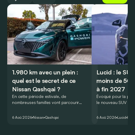
1.980 km avec un plein :
Lucid : le SU
quel est le secret de ce
moins de 50.
Nissan Qashqai ?
à fin 2027
En cette période estivale, de
Évoqué pour la prem
nombreuses familles vont parcourir
le nouveau SUV d’e
2.000 km durant leurs vacances.
Lucid devait initialem
Visiblement, en optant pour le Nissan
gamme du constructeu
6 Aoû 2026
Nissan
Qashqai
6 Aoû 2026
Lucid
Élec
Qashqai e-Power, il serait possible de
l’année 2026.
couvrir toute cette distance… sans
devoir chercher la moindre pompe à