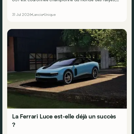
en dépit de ses deux roues motrices seulement. Mais
Lancia sait que pour faire perdurer le succès, il doit se
31 Jul 2026
Lancia
Unique
résoudre à la transmission intégrale… Ne faisant
décidément rien comme les autres, le constructeur
transalpin développe alors une bien curieuse berline : la
Trevi Bimotore !
La Ferrari Luce est-elle déjà un succès
?