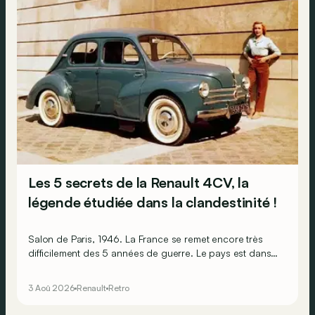
Les 5 secrets de la Renault 4CV, la
légende étudiée dans la clandestinité !
Salon de Paris, 1946. La France se remet encore très
difficilement des 5 années de guerre. Le pays est dans
les gravats, les Français sont épuisés et ruinés et
l’économie est par terre. Pourtant, l’humeur est au beau
3 Aoû 2026
Renault
Retro
fixe, car sur le stand Renault, il y a la promesse de
lendemains qui chantent !