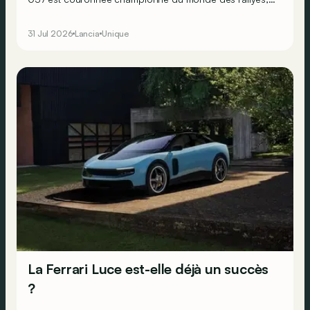
en dépit de ses deux roues motrices seulement. Mais
Lancia sait que pour faire perdurer le succès, il doit se
31 Jul 2026
Lancia
Unique
résoudre à la transmission intégrale… Ne faisant
décidément rien comme les autres, le constructeur
transalpin développe alors une bien curieuse berline : la
Trevi Bimotore !
La Ferrari Luce est-elle déjà un succès
?