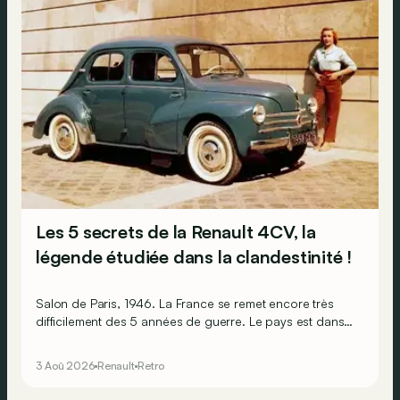
Les 5 secrets de la Renault 4CV, la
légende étudiée dans la clandestinité !
Salon de Paris, 1946. La France se remet encore très
difficilement des 5 années de guerre. Le pays est dans
les gravats, les Français sont épuisés et ruinés et
l’économie est par terre. Pourtant, l’humeur est au beau
3 Aoû 2026
Renault
Retro
fixe, car sur le stand Renault, il y a la promesse de
lendemains qui chantent !