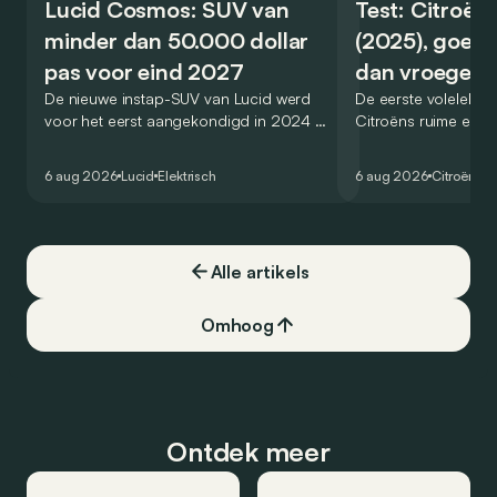
Lucid Cosmos: SUV van
Test: Citroën
minder dan 50.000 dollar
(2025), goed
pas voor eind 2027
dan vroeger
De nieuwe instap-SUV van Lucid werd
De eerste volelektri
voor het eerst aangekondigd in 2024 en
Citroëns ruime en 
zou oorspronkelijk nog voor eind 2026
moet de kwaliteiten
het gamma van de Amerikaanse
naar het elektrische 
6 aug 2026
Lucid
Elektrisch
6 aug 2026
Citroën
C5
constructeur vervoegen.
dat ook gelukt?
Alle artikels
Omhoog
Ontdek meer