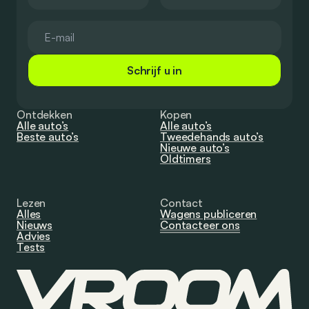
Schrijf u in
Ontdekken
Kopen
Alle auto’s
Alle auto’s
Beste auto’s
Tweedehands auto’s
Nieuwe auto’s
Oldtimers
Lezen
Contact
Alles
Wagens publiceren
Nieuws
Contacteer ons
Advies
Tests