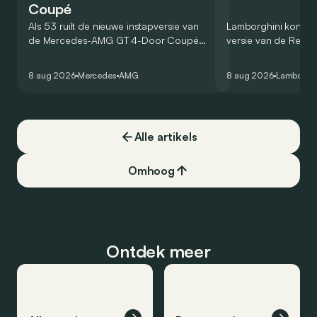
Coupé
Als 53 ruilt de nieuwe instapversie van
Lamborghini kondig
de Mercedes-AMG GT 4-Door Coupé
versie van de Revue
zijn V8 in voor een zes-in-lijn. In de
rondetijd van 1:41,6
virtuele wereld dan toch…
Hockenheimring. Het
8 aug 2026
Mercedes
AMG
8 aug 2026
Lamborghi
een record voor pr
Alle artikels
Omhoog
Ontdek meer