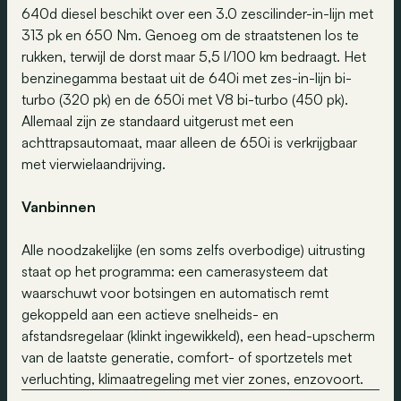
640d diesel beschikt over een 3.0 zescilinder-in-lijn met
313 pk en 650 Nm. Genoeg om de straatstenen los te
rukken, terwijl de dorst maar 5,5 l/100 km bedraagt. Het
benzinegamma bestaat uit de 640i met zes-in-lijn bi-
turbo (320 pk) en de 650i met V8 bi-turbo (450 pk).
Allemaal zijn ze standaard uitgerust met een
achttrapsautomaat, maar alleen de 650i is verkrijgbaar
met vierwielaandrijving.
Vanbinnen
Alle noodzakelijke (en soms zelfs overbodige) uitrusting
staat op het programma: een camerasysteem dat
waarschuwt voor botsingen en automatisch remt
gekoppeld aan een actieve snelheids- en
afstandsregelaar (klinkt ingewikkeld), een head-upscherm
van de laatste generatie, comfort- of sportzetels met
verluchting, klimaatregeling met vier zones, enzovoort.