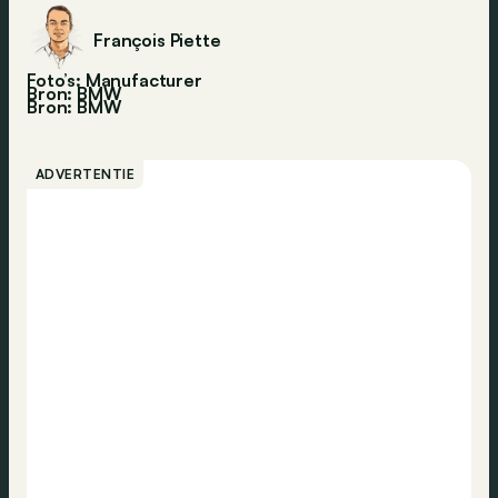
François Piette
Foto’s: Manufacturer
Bron: BMW
Bron:
BMW
ADVERTENTIE