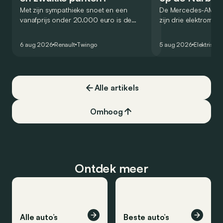
Met zijn sympathieke snoet en een
De Mercedes-AMG C
vanafprijs onder 20.000 euro is de
zijn drie elektromot
Renault Twingo E-Tech een van de
record gevestigd o
aantrekkelijkste elektrische stadswagens
Nürburgring. Maar w
6 aug 2026
Renault
Twingo
5 aug 2026
Elektrisch
van het moment. Maar weet hij ook in de
praktijk te overtuigen? Dit zijn zijn
belangrijkste sterke en zwakke punten.
Alle artikels
Omhoog
Ontdek meer
Alle auto’s
Beste auto’s