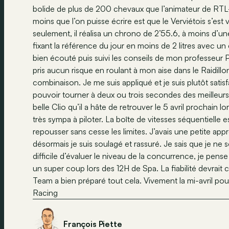
bolide de plus de 200 chevaux que l’animateur de RTL-T
moins que l’on puisse écrire est que le Verviétois s’es
seulement, il réalisa un chrono de 2’55.6, à moins d’
fixant la référence du jour en moins de 2 litres avec un
bien écouté puis suivi les conseils de mon professeur Pi
pris aucun risque en roulant à mon aise dans le Raidillon
combinaison. Je me suis appliqué et je suis plutôt satisf
pouvoir tourner à deux ou trois secondes des meilleur
belle Clio qu’il a hâte de retrouver le 5 avril prochain 
très sympa à piloter. La boîte de vitesses séquentielle 
repousser sans cesse les limites. J’avais une petite ap
désormais je suis soulagé et rassuré. Je sais que je ne 
difficile d’évaluer le niveau de la concurrence, je pens
un super coup lors des 12H de Spa. La fiabilité devrai
Team a bien préparé tout cela. Vivement la mi-avril po
Racing
François Piette