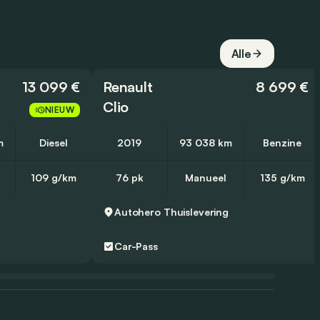
Alle
13 099 €
Renault
8 699 €
Clio
NIEUW
m
Diesel
2019
93 038 km
Benzine
109 g/km
76 pk
Manueel
135 g/km
g
Autohero
Thuislevering
Car-Pass