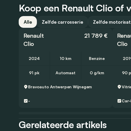
Koop een Renault Clio of v
Alle
Zelfde carrosserie
Zelfde motorisat
Renault
21 789 €
Rena
Clio
Clio
2024
10 km
Benzine
201
91 pk
Automaat
0 g/km
90 
Bravoauto Antwerpen
Wijnegem
Vitri
-
Car-
Gerelateerde artikels