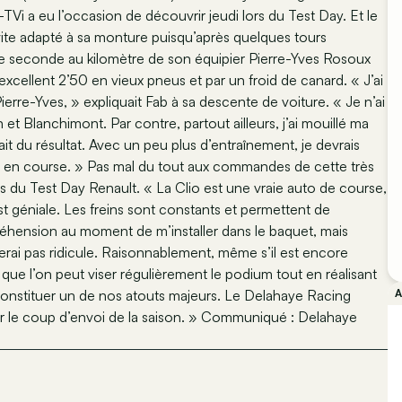
Vi a eu l’occasion de découvrir jeudi lors du Test Day. Et le
t vite adapté à sa monture puisqu’après quelques tours
une seconde au kilomètre de son équipier Pierre-Yves Rosoux
 excellent 2’50 en vieux pneus et par un froid de canard. « J’ai
erre-Yves, » expliquait Fab à sa descente de voiture. « Je n’ai
 et Blanchimont. Par contre, partout ailleurs, j’ai mouillé ma
ait du résultat. Avec un peu plus d’entraînement, je devrais
s en course. » Pas mal du tout aux commandes de cette très
lors du Test Day Renault. « La Clio est une vraie auto de course,
est géniale. Les freins sont constants et permettent de
préhension au moment de m’installer dans le baquet, mais
serai pas ridicule. Raisonnablement, même s’il est encore
e que l’on peut viser régulièrement le podium tout en réalisant
t constituer un de nos atouts majeurs. Le Delahaye Racing
ur le coup d’envoi de la saison. » Communiqué : Delahaye