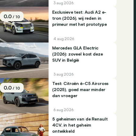
3 aug 2026
Exclusieve test: Audi A2 e-
0.0
/ 10
tron (2026), wij reden in
primeur met het prototype
4 aug 2026
Mercedes GLA Electric
(2026): zoveel kost deze
SUV in België
3 aug 2026
Test: Citroën ë-C5 Aircross
0.0
/ 10
(2025), goed maar minder
dan vroeger
6 aug 2026
5 geheimen van de Renault
4CV, in het geheim
ontwikkeld