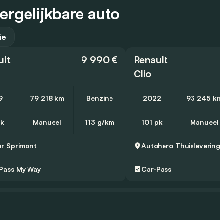
ergelijkbare auto
ie
ult
9 990 €
Renault
Clio
9
79 218 km
Benzine
2022
93 245 k
pk
Manueel
113 g/km
101 pk
Manueel
er
Sprimont
Autohero
Thuisleverin
Pass
My Way
Car-Pass