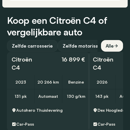
Koop een Citroën C4 of
vergelijkbare auto
Zelfde carrosserie
Zelfde motorisatie
Alle
Citroën
16 899 €
Citroën
C4
C4
2023
20 266 km
Benzine
2026
10
131 pk
Automaat
130 g/km
143 pk
Auto
Autohero
Thuislevering
Dex
Hooglede
Car-Pass
Car-Pass