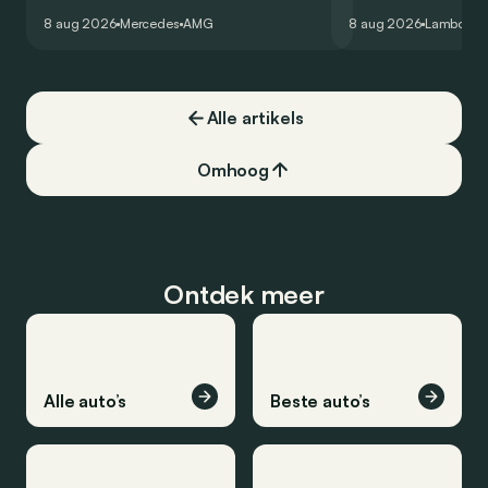
virtuele wereld dan toch…
Hockenheimring. Het
8 aug 2026
Mercedes
AMG
8 aug 2026
Lamborghi
een record voor pr
Alle artikels
Omhoog
Ontdek meer
Alle auto’s
Beste auto’s