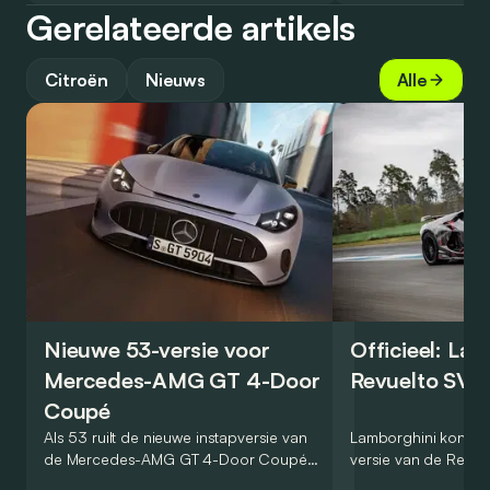
Gerelateerde artikels
Citroën
Nieuws
Alle
Nieuwe 53-versie voor
Officieel: La
Mercedes-AMG GT 4-Door
Revuelto SV 
Coupé
Als 53 ruilt de nieuwe instapversie van
Lamborghini kondig
de Mercedes-AMG GT 4-Door Coupé
versie van de Revue
zijn V8 in voor een zes-in-lijn. In de
rondetijd van 1:41,6