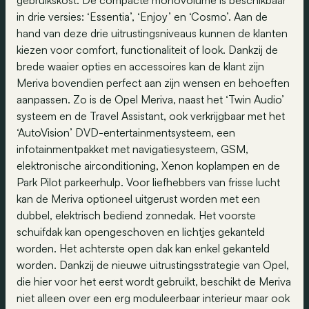
gebruikskost. De compacte monovolume is beschikbaar
in drie versies: ‘Essentia’, ‘Enjoy’ en ‘Cosmo’. Aan de
hand van deze drie uitrustingsniveaus kunnen de klanten
kiezen voor comfort, functionaliteit of look. Dankzij de
brede waaier opties en accessoires kan de klant zijn
Meriva bovendien perfect aan zijn wensen en behoeften
aanpassen. Zo is de Opel Meriva, naast het ‘Twin Audio’
systeem en de Travel Assistant, ook verkrijgbaar met het
‘AutoVision’ DVD-entertainmentsysteem, een
infotainmentpakket met navigatiesysteem, GSM,
elektronische airconditioning, Xenon koplampen en de
Park Pilot parkeerhulp. Voor liefhebbers van frisse lucht
kan de Meriva optioneel uitgerust worden met een
dubbel, elektrisch bediend zonnedak. Het voorste
schuifdak kan opengeschoven en lichtjes gekanteld
worden. Het achterste open dak kan enkel gekanteld
worden. Dankzij de nieuwe uitrustingsstrategie van Opel,
die hier voor het eerst wordt gebruikt, beschikt de Meriva
niet alleen over een erg moduleerbaar interieur maar ook