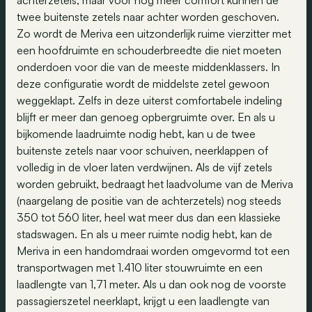
achterzetels, maar voor nog meer comfort kunnen de
twee buitenste zetels naar achter worden geschoven.
Zo wordt de Meriva een uitzonderlijk ruime vierzitter met
een hoofdruimte en schouderbreedte die niet moeten
onderdoen voor die van de meeste middenklassers. In
deze configuratie wordt de middelste zetel gewoon
weggeklapt. Zelfs in deze uiterst comfortabele indeling
blijft er meer dan genoeg opbergruimte over. En als u
bijkomende laadruimte nodig hebt, kan u de twee
buitenste zetels naar voor schuiven, neerklappen of
volledig in de vloer laten verdwijnen. Als de vijf zetels
worden gebruikt, bedraagt het laadvolume van de Meriva
(naargelang de positie van de achterzetels) nog steeds
350 tot 560 liter, heel wat meer dus dan een klassieke
stadswagen. En als u meer ruimte nodig hebt, kan de
Meriva in een handomdraai worden omgevormd tot een
transportwagen met 1.410 liter stouwruimte en een
laadlengte van 1,71 meter. Als u dan ook nog de voorste
passagierszetel neerklapt, krijgt u een laadlengte van