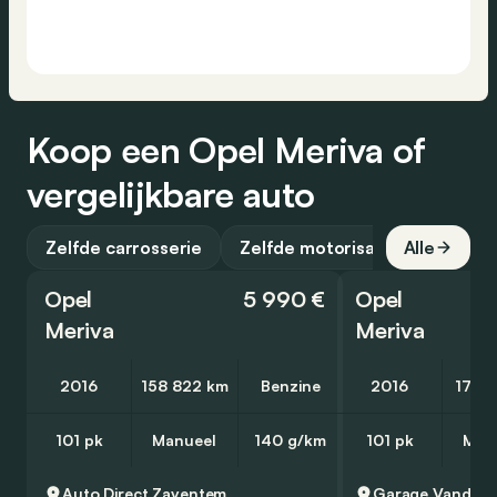
Koop een Opel Meriva of
vergelijkbare auto
Zelfde carrosserie
Zelfde motorisatie
Alle
Opel
5 990 €
Opel
Meriva
Meriva
2016
158 822 km
Benzine
2016
17 0
101 pk
Manueel
140 g/km
101 pk
Man
Auto Direct
Zaventem
Garage Vandewa