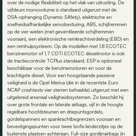
over de nodige flexibiliteit op het vlak van uitrusting. De
vijfdeurs monovolume is standaard uitgerust met de
DSA-ophanging (Dynamic SAfety), elektrische en
snelheidsafhankelijke servobesturing, ABS, schijfremmen
op de vier wielen (met geventileerde schijfremmen
vooraan), een elektronische remkrachtverdeling (EBD) en
een remhulpsysteem. Op de modellen met 1.8 ECOTEC
benzinemotor of 1.7 CDTI ECOTEC dieselmotor is ook
de tractiecontrole TCPlus standaard. ESP is optioneel
beschikbaar voor de benzinemotoren en voor de
krachtigste diesel. Voor een hoogstaande passieve
veiligheid is de Opel Meriva (die in de recentste Euro
NCAP crashtests vier sterren behaalde) uitgerust met een
uitgebreid arsenaal veiligheidssystemen. Zo beschikt hij
over grote frontale en laterale airbags, vijf in de hoogte
regelbare hoofdsteunen en driepuntsgordels,
gordelspanners en spankrachtbegrenzers vooraan en
bevestigingspunten voor twee Isofix kinderzitjes op de
buitenste plaatsen achteraan. Full-size gordijnairbags (in