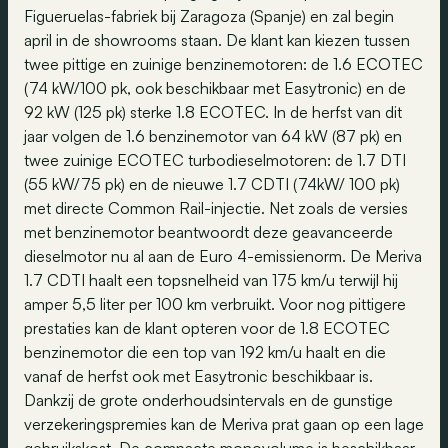
Figueruelas-fabriek bij Zaragoza (Spanje) en zal begin
april in de showrooms staan. De klant kan kiezen tussen
twee pittige en zuinige benzinemotoren: de 1.6 ECOTEC
(74 kW/100 pk, ook beschikbaar met Easytronic) en de
92 kW (125 pk) sterke 1.8 ECOTEC. In de herfst van dit
jaar volgen de 1.6 benzinemotor van 64 kW (87 pk) en
twee zuinige ECOTEC turbodieselmotoren: de 1.7 DTI
(55 kW/75 pk) en de nieuwe 1.7 CDTI (74kW/ 100 pk)
met directe Common Rail-injectie. Net zoals de versies
met benzinemotor beantwoordt deze geavanceerde
dieselmotor nu al aan de Euro 4-emissienorm. De Meriva
1.7 CDTI haalt een topsnelheid van 175 km/u terwijl hij
amper 5,5 liter per 100 km verbruikt. Voor nog pittigere
prestaties kan de klant opteren voor de 1.8 ECOTEC
benzinemotor die een top van 192 km/u haalt en die
vanaf de herfst ook met Easytronic beschikbaar is.
Dankzij de grote onderhoudsintervals en de gunstige
verzekeringspremies kan de Meriva prat gaan op een lage