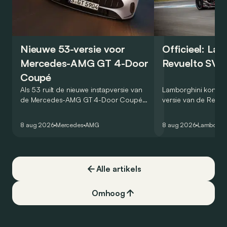
Nieuwe 53-versie voor
Officieel: La
Mercedes-AMG GT 4-Door
Revuelto SV 
Coupé
Als 53 ruilt de nieuwe instapversie van
Lamborghini kondig
de Mercedes-AMG GT 4-Door Coupé
versie van de Revue
zijn V8 in voor een zes-in-lijn. In de
rondetijd van 1:41,6
virtuele wereld dan toch…
Hockenheimring. Het
8 aug 2026
Mercedes
AMG
8 aug 2026
Lamborghi
een record voor pr
Alle artikels
Omhoog