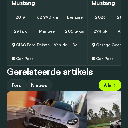
Mustang
Mustang
2019
62 990 km
Benzine
2023
28 1
291 pk
Manueel
206 g/km
294 pk
Auto
CIAC Ford Deinze - Van den Poel
Deinze
Garage Geeraert
Car-Pass
Car-Pass
Gerelateerde artikels
Ford
Nieuws
Alle