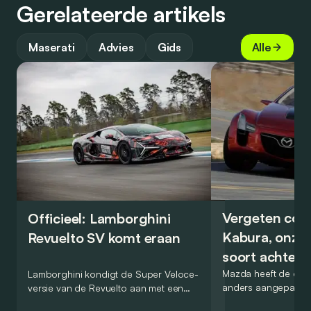
Gerelateerde artikels
Maserati
Advies
Gids
Alle
Vergeten con
Officieel: Lamborghini
Kabura, onze 
Revuelto SV komt eraan
soort achterw
Mazda heeft de ding
Lamborghini kondigt de Super Veloce-
anders aangepakt d
versie van de Revuelto aan met een
conceptcar die in 
rondetijd van 1:41,6 op de