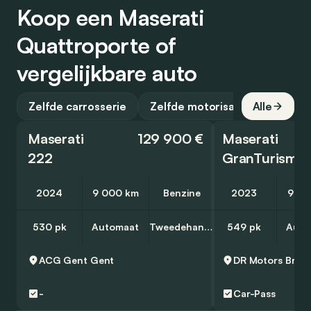
Koop een Maserati
Quattroporte of
vergelijkbare auto
Zelfde carrosserie
Zelfde motorisatie
Alle
Maserati
129 900 €
Maserati
222
GranTurismo
2024
9 000 km
Benzine
2023
9 87
530 pk
Automaat
Tweedehands
549 pk
Auto
ACG Gent
Gent
DR Motors
Bruss
-
Car-Pass