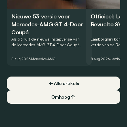
Nieuwe 53-versie voor
Officieel: La
Mercedes-AMG GT 4-Door
Revuelto SV 
Coupé
Als 53 ruilt de nieuwe instapversie van
Lamborghini kondig
de Mercedes-AMG GT 4-Door Coupé
versie van de Revue
zijn V8 in voor een zes-in-lijn. In de
rondetijd van 1:41,6
virtuele wereld dan toch…
Hockenheimring. Het
8 aug 2026
Mercedes
AMG
8 aug 2026
Lamborghi
een record voor pr
Alle artikels
Omhoog