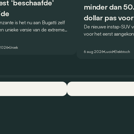
st ‘beschaafde’
minder dan 5
ide
dollar pas voor
nzante is het nu aan Bugatti zelf
De nieuwe instap-SUV v
2027
n unieke versie van de extreme
voor het eerst aangekon
 voor te stellen die
en zou oorspronkelijk n
ologeerd is voor gebruik op de
2026 het gamma van de
 2026
Uniek
are weg.
6 aug 2026
Lucid
Elektrisch
constructeur vervoegen