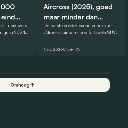
0.000
Aircross (2025), goed
 eind
maar minder dan
an Lucid werd
De eerste volelektrische versie van
vroeger
digd in 2024
Citroëns ruime en comfortabele SUV
og voor eind
moet de kwaliteiten van zijn voorganger
 Amerikaanse
naar het elektrische tijdperk vertalen. Is
6 aug 2026
Citroën
C5
.
dat ook gelukt?
Omhoog