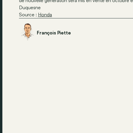
de nouvelle génération sera mis en vente en octobre et
Duquesne
Source :
Honda
François Piette