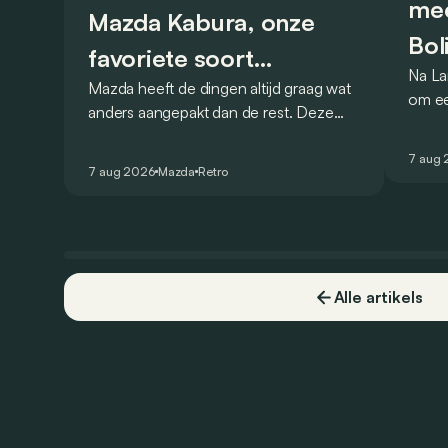
mee
Mazda Kabura, onze
Bol
favoriete soort
Na La
Mazda heeft de dingen altijd graag wat
achterwielaandrijver
om ee
anders aangepakt dan de rest. Deze
Bolide
conceptcar die in 2006 debuteerde in
gehom
Detroit bewijst dat op heel knappe
7 aug
openb
7 aug 2026
Mazda
Retro
wijze.
Alle artikels