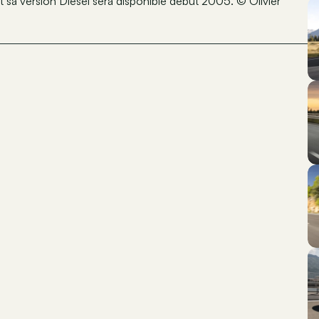
 sa version Diesel sera disponible début 2005. © Olivier