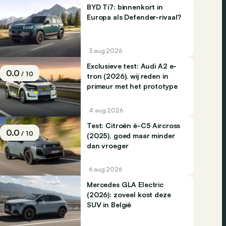
BYD Ti7: binnenkort in
Europa als Defender-rivaal?
3 aug 2026
Exclusieve test: Audi A2 e-
0.0
/ 10
tron (2026), wij reden in
primeur met het prototype
4 aug 2026
Test: Citroën ë-C5 Aircross
0.0
/ 10
(2025), goed maar minder
dan vroeger
6 aug 2026
Mercedes GLA Electric
(2026): zoveel kost deze
SUV in België