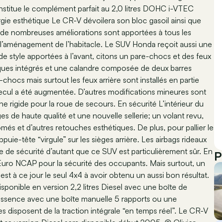
onstitue le complément parfait au 2,0 litres DOHC i-VTEC
rgie esthétique Le CR-V dévoilera son bloc gasoil ainsi que
t, de nombreuses améliorations sont apportées à tous les
 l’aménagement de l’habitacle. Le SUV Honda reçoit aussi une
s de style apportées à l’avant, citons un pare-chocs et des feux
ptiques intégrés et une calandre composée de deux barres
chocs mais surtout les feux arrière sont installés en partie
de recul a été augmentée. D’autres modifications mineures sont
 rigide pour la roue de secours. En sécurité L’intérieur du
ges de haute qualité et une nouvelle sellerie; un volant revu,
més et d’autres retouches esthétiques. De plus, pour pallier le
appuie-tête “virgule” sur les sièges arrière. Les airbags rideaux
age de sécurité d’autant que ce SUV est particulièrement sûr. En
P
s Euro NCAP pour la sécurité des occupants. Mais surtout, un
 est à ce jour le seul 4x4 à avoir obtenu un aussi bon résultat.
isponible en version 2,2 litres Diesel avec une boîte de
es essence avec une boîte manuelle 5 rapports ou une
s disposent de la traction intégrale “en temps réel”. Le CR-V