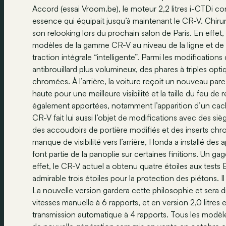
Accord (essai Vroom.be), le moteur 2,2 litres i-CTDi c
essence qui équipait jusqu’à maintenant le CR-V. Chiru
son relooking lors du prochain salon de Paris. En effe
modèles de la gamme CR-V au niveau de la ligne et de
traction intégrale “intelligente”. Parmi les modification
antibrouillard plus volumineux, des phares à triples o
chromées. À l’arrière, la voiture reçoit un nouveau pare-
haute pour une meilleure visibilité et la taille du feu 
également apportées, notamment l’apparition d’un cache
CR-V fait lui aussi l’objet de modifications avec des siè
des accoudoirs de portière modifiés et des inserts chro
manque de visibilité vers l’arrière, Honda a installé des 
font partie de la panoplie sur certaines finitions. Un g
effet, le CR-V actuel a obtenu quatre étoiles aux test
admirable trois étoiles pour la protection des piétons. Il
La nouvelle version gardera cette philosophie et sera d
vitesses manuelle à 6 rapports, et en version 2,0 litr
transmission automatique à 4 rapports. Tous les modèle