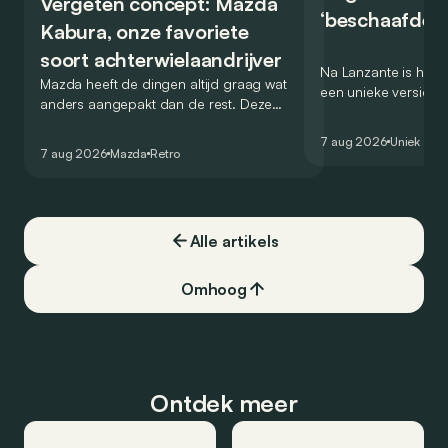
Vergeten concept: Mazda
‘beschaafde’ 
Kabura, onze favoriete
soort achterwielaandrijver
Na Lanzante is het n
Mazda heeft de dingen altijd graag wat
een unieke versie v
anders aangepakt dan de rest. Deze
voor te stellen die
conceptcar die in 2006 debuteerde in
voor gebruik op de
7 aug 2026
Uniek
Detroit bewijst dat op heel knappe wijze.
7 aug 2026
Mazda
Retro
Alle artikels
Omhoog
Ontdek meer