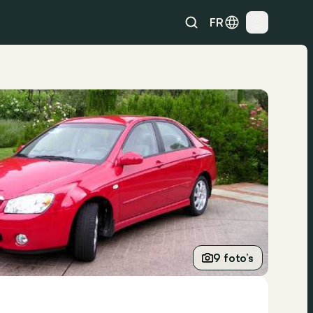
FR
9 foto’s