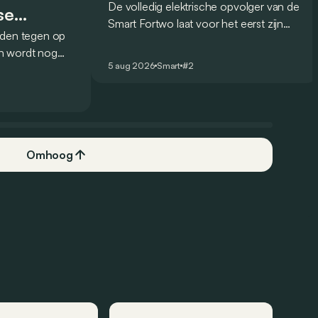
De volledig elektrische opvolger van de
se
Smart Fortwo laat voor het eerst zijn
lden tegen op
design zien, en dat op een opvallende
n wordt nog
manier: via muurschilderingen over de
5 aug 2026
Smart
#2
et Franse
hele wereld.
k over het
 was de 16 in
k aanbod.
Omhoog