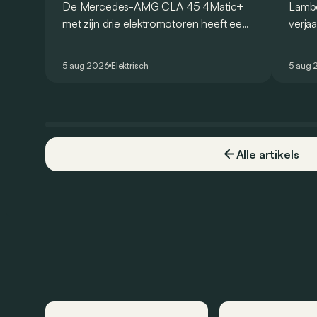
De Mercedes-AMG CLA 45 4Matic+
Lambo
Nürburgring
met zijn drie elektromotoren heeft een
verja
nieuw record gevestigd op de
Revue
legendarische Nürburgring. Maar welk
speci
5 aug 2026
Elektrisch
5 aug 
record precies?
breng
besch
Alle artikels