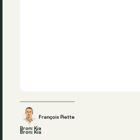
François Piette
Bron: Kia
Bron:
Kia