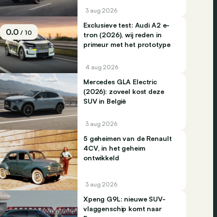
3 aug 2026
Exclusieve test: Audi A2 e-
0.0
/ 10
tron (2026), wij reden in
primeur met het prototype
4 aug 2026
Mercedes GLA Electric
(2026): zoveel kost deze
SUV in België
3 aug 2026
5 geheimen van de Renault
4CV, in het geheim
ontwikkeld
3 aug 2026
Xpeng G9L: nieuwe SUV-
vlaggenschip komt naar