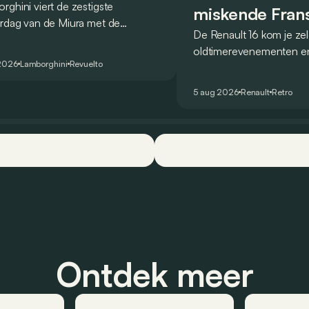
rghini viert de zestigste
miskende Fran
ardag van de Miura met de
De Renault 16 kom je ze
revolutionair
lto Miura 60° Homage, een
oldtimerevenementen e
ale reeks die een eerbetoon
2026
Lamborghini
Revuelto
steeds veel gebruikt in h
t aan wat algemeen wordt
hinterland. Hij wordt vaa
ouwd als de allereerste supercar.
5 aug 2026
Renault
Retro
hoofd gezien, maar toch
1965 een absoluut unie
Ontdek meer