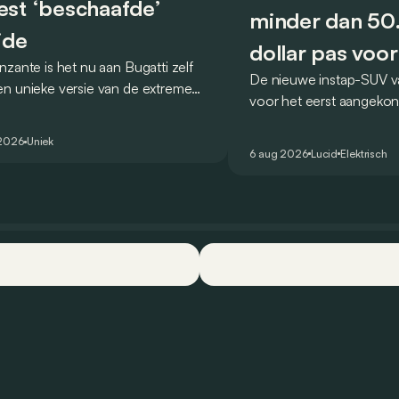
st ‘beschaafde’
minder dan 5
ide
dollar pas voor
nzante is het nu aan Bugatti zelf
De nieuwe instap-SUV v
2027
n unieke versie van de extreme
voor het eerst aangekon
 voor te stellen die
en zou oorspronkelijk n
ologeerd is voor gebruik op de
2026 het gamma van de
 2026
Uniek
are weg.
6 aug 2026
Lucid
Elektrisch
constructeur vervoegen