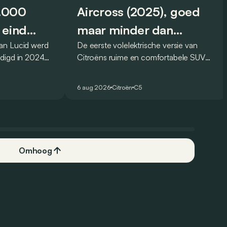
0.000
Aircross (2025), goed
 eind
maar minder dan
an Lucid werd
De eerste volelektrische versie van
vroeger
digd in 2024
Citroëns ruime en comfortabele SUV
og voor eind
moet de kwaliteiten van zijn voorganger
 Amerikaanse
naar het elektrische tijdperk vertalen. Is
6 aug 2026
Citroën
C5
.
dat ook gelukt?
Omhoog