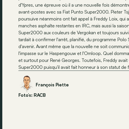
d'Ypres, une épreuve où il a une nouvelle fois démontré 
avant-postes avec sa Fiat Punto Super2000. Pieter Ts
poursuive néanmoins ont fait appel à Freddy Loix, qui a 
manches asphalte restantes en IRC, mais aussi la saison
Super2000 aux couleurs de Vergokan et toujours suiv
tardait à confirmer l'arrêt, planifié, du programme P
d'avenir. Avant même que la nouvelle ne soit communiq
l'impasse sur le Haspengouw et l'Omloop. Quel domma
et surtout pour René Georges. Toutefois, Freddy avait 
Super2000 puisqu'il avait fait honneur à son statut de fa
François Piette
Foto’s: RACB