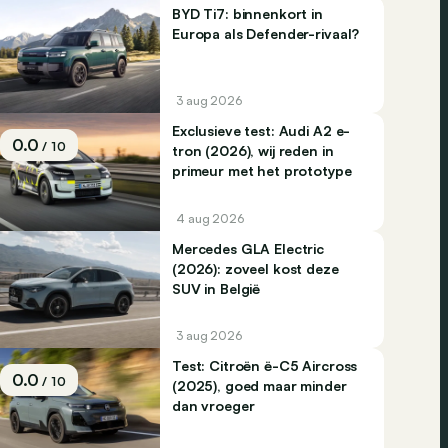
BYD Ti7: binnenkort in
Europa als Defender-rivaal?
3 aug 2026
Exclusieve test: Audi A2 e-
0.0
/ 10
tron (2026), wij reden in
primeur met het prototype
4 aug 2026
Mercedes GLA Electric
(2026): zoveel kost deze
SUV in België
3 aug 2026
Test: Citroën ë-C5 Aircross
0.0
/ 10
(2025), goed maar minder
dan vroeger