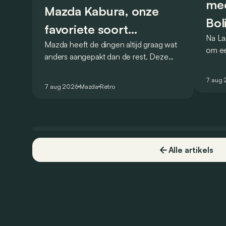
mee
Mazda Kabura, onze
Bol
favoriete soort
Na La
Mazda heeft de dingen altijd graag wat
achterwielaandrijver
om ee
anders aangepakt dan de rest. Deze
Bolide
conceptcar die in 2006 debuteerde in
gehom
Detroit bewijst dat op heel knappe
7 aug
openb
7 aug 2026
Mazda
Retro
wijze.
Alle artikels