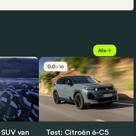
Alle
0.0
/ 10
 SUV van
Test: Citroën ë-C5