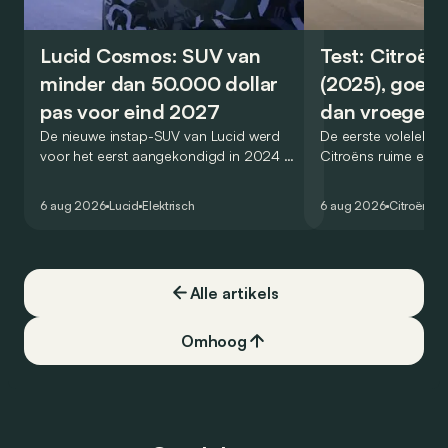
Lucid Cosmos: SUV van
Test: Citroën
minder dan 50.000 dollar
(2025), goed
pas voor eind 2027
dan vroeger
De nieuwe instap-SUV van Lucid werd
De eerste volelektri
voor het eerst aangekondigd in 2024 en
Citroëns ruime en 
zou oorspronkelijk nog voor eind 2026
moet de kwaliteiten
het gamma van de Amerikaanse
naar het elektrische 
6 aug 2026
Lucid
Elektrisch
6 aug 2026
Citroën
C5
constructeur vervoegen.
dat ook gelukt?
Alle artikels
Omhoog