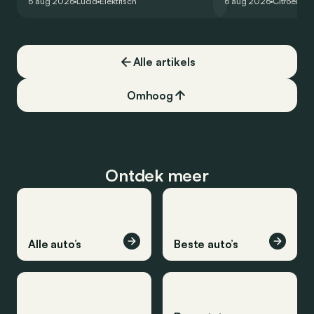
6 aug 2026
Lucid
Elektrisch
6 aug 2026
Citroën
C5
constructeur vervoegen.
dat ook gelukt?
Alle artikels
Omhoog
Ontdek meer
Alle auto’s
Beste auto’s