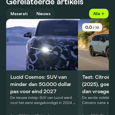
Gerelateerde artikels
Maserati
Nieuws
Alle
0.0
/ 10
Lucid Cosmos: SUV van
Test: Citroën
minder dan 50.000 dollar
(2025), goed
pas voor eind 2027
dan vroeger
De nieuwe instap-SUV van Lucid werd
De eerste volelektri
voor het eerst aangekondigd in 2024 en
Citroëns ruime en 
zou oorspronkelijk nog voor eind 2026
moet de kwaliteiten
het gamma van de Amerikaanse
naar het elektrische 