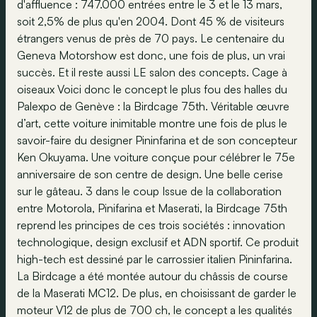
d'affluence : 747.000 entrées entre le 3 et le 13 mars,
soit 2,5% de plus qu'en 2004. Dont 45 % de visiteurs
étrangers venus de près de 70 pays. Le centenaire du
Geneva Motorshow est donc, une fois de plus, un vrai
succès. Et il reste aussi LE salon des concepts. Cage à
oiseaux Voici donc le concept le plus fou des halles du
Palexpo de Genève : la Birdcage 75th. Véritable œuvre
d’art, cette voiture inimitable montre une fois de plus le
savoir-faire du designer Pininfarina et de son concepteur
Ken Okuyama. Une voiture conçue pour célébrer le 75e
anniversaire de son centre de design. Une belle cerise
sur le gâteau. 3 dans le coup Issue de la collaboration
entre Motorola, Pinifarina et Maserati, la Birdcage 75th
reprend les principes de ces trois sociétés : innovation
technologique, design exclusif et ADN sportif. Ce produit
high-tech est dessiné par le carrossier italien Pininfarina.
La Birdcage a été montée autour du châssis de course
de la Maserati MC12. De plus, en choisissant de garder le
moteur V12 de plus de 700 ch, le concept a les qualités