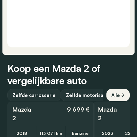
Koop een Mazda 2 of
vergelijkbare auto
Zelfde carrosserie
Zelfde motorisatie
Alle
Mazda
9 699 €
Mazda
2
2
2018
113 071 km
Benzine
2023
22 4