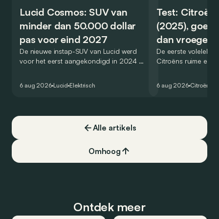
Lucid Cosmos: SUV van
Test: Citroën
minder dan 50.000 dollar
(2025), goed
pas voor eind 2027
dan vroeger
De nieuwe instap-SUV van Lucid werd
De eerste volelektri
voor het eerst aangekondigd in 2024 en
Citroëns ruime en 
zou oorspronkelijk nog voor eind 2026
moet de kwaliteiten
het gamma van de Amerikaanse
naar het elektrische 
6 aug 2026
Lucid
Elektrisch
6 aug 2026
Citroën
C5
constructeur vervoegen.
dat ook gelukt?
Alle artikels
Omhoog
Ontdek meer