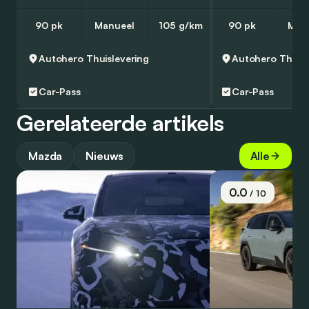
90 pk
Manueel
105 g/km
90 pk
Man
Autohero
Thuislevering
Autohero
Thuisl
Car-Pass
Car-Pass
Gerelateerde artikels
Mazda
Nieuws
Alle
0.0
/ 10