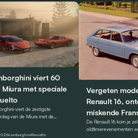
borghini viert 60
r Miura met speciale
Vergeten mode
uelto
Renault 16, on
rghini viert de zestigste
miskende Fran
ardag van de Miura met de
De Renault 16 kom je ze
revolutionair
lto Miura 60° Homage, een
oldtimerevenementen e
ale reeks die een eerbetoon
2026
Lamborghini
Revuelto
steeds veel gebruikt in h