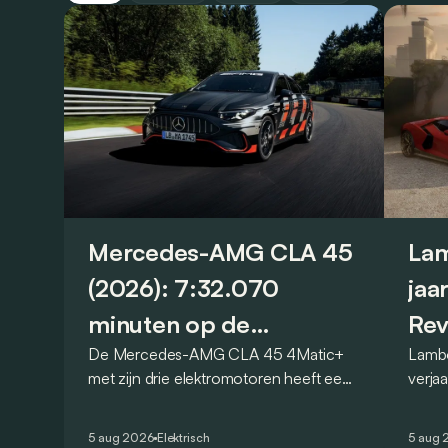
Mercedes-AMG CLA 45
Lam
(2026): 7:32.070
jaa
minuten op de
Rev
De Mercedes-AMG CLA 45 4Matic+
Lambo
Nürburgring
met zijn drie elektromotoren heeft een
verja
nieuw record gevestigd op de
Revue
legendarische Nürburgring. Maar welk
speci
5 aug 2026
Elektrisch
5 aug 