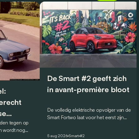
De Smart #2 geeft zich
in avant-première bloot
l:
terecht
De volledig elektrische opvolger van de
se
Smart Fortwo laat voor het eerst zijn
lden tegen op
design zien, en dat op een opvallende
n wordt nog
manier: via muurschilderingen over de
5 aug 2026
Smart
#2
et Franse