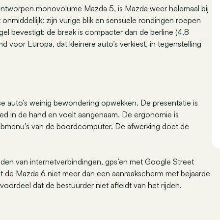
ontworpen monovolume Mazda 5, is Mazda weer helemaal bij
nmiddellijk: zijn vurige blik en sensuele rondingen roepen
egel bevestigt: de break is compacter dan de berline (4,8
voor Europa, dat kleinere auto’s verkiest, in tegenstelling
 auto’s weinig bewondering opwekken. De presentatie is
t goed in de hand en voelt aangenaam. De ergonomie is
n submenu’s van de boordcomputer. De afwerking doet de
ijden van internetverbindingen, gps’en met Google Street
iedt de Mazda 6 niet meer dan een aanraakscherm met bejaarde
oordeel dat de bestuurder niet afleidt van het rijden.