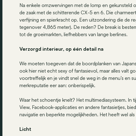
Na enkele omzwervingen met de lomp en gekunsteld 
de zaak met de schitterende CX-5 en 6. Die charmeert o
verfijning en spierkracht op. Een uitzondering die de r
tegenover 4,865 meter). De reden? De break is bestemd 
tot de groeimarkten, liefhebbers van lange berlines.
Verzorgd interieur, op één detail na
We moeten toegeven dat de boordplanken van Japanse
ook hier niet echt sexy of fantasievol, maar alles val
voortreffelijk en je vindt snel de weg in de menu’s e
merkreputatie eer aan: onberispelijk.
Waar het schoentje knelt? Het multimediasysteem. In t
View, Facebook-applicaties en andere fantasietjes, b
navigatie en beperkte mogelijkheden. Het heeft wel als v
Licht