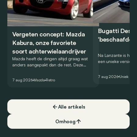
Bugatti Destr
Vergeten concept: Mazda
‘beschaafde’ 
Kabura, onze favoriete
soort achterwielaandrijver
Na Lanzante is het n
Mazda heeft de dingen altijd graag wat
een unieke versie v
anders aangepakt dan de rest. Deze
voor te stellen die
conceptcar die in 2006 debuteerde in
voor gebruik op de
7 aug 2026
Uniek
Detroit bewijst dat op heel knappe wijze.
7 aug 2026
Mazda
Retro
Alle artikels
Omhoog