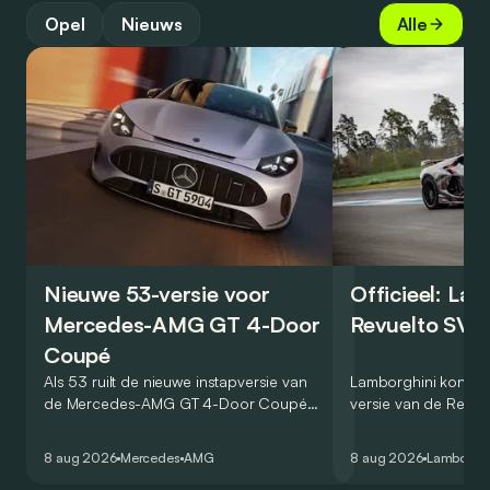
Opel
Nieuws
Alle
Nieuwe 53-versie voor
Officieel: La
Mercedes-AMG GT 4-Door
Revuelto SV 
Coupé
Als 53 ruilt de nieuwe instapversie van
Lamborghini kondig
de Mercedes-AMG GT 4-Door Coupé
versie van de Revue
zijn V8 in voor een zes-in-lijn. In de
rondetijd van 1:41,6
virtuele wereld dan toch…
Hockenheimring. Het
8 aug 2026
Mercedes
AMG
8 aug 2026
Lamborghi
een record voor pr