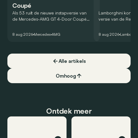
Coupé
Als 53 ruilt de nieuwe instapversie van
Lamborghini kondig
de Mercedes-AMG GT 4-Door Coupé
versie van de Revue
zijn V8 in voor een zes-in-lijn. In de
rondetijd van 1:41,6
virtuele wereld dan toch…
Hockenheimring. Het
8 aug 2026
Mercedes
AMG
8 aug 2026
Lamborghi
een record voor pr
Alle artikels
Omhoog
Ontdek meer