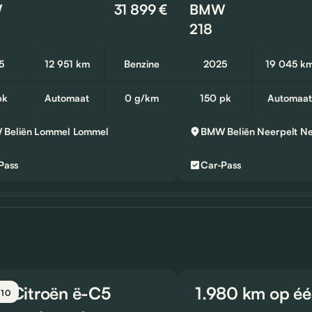
W
31 899 €
BMW
218
5
12 951 km
Benzine
2025
19 045 k
pk
Automaat
0 g/km
150 pk
Automaat
Beliën Lommel
Lommel
BMW Beliën Neerpelt
Ne
Pass
Car-Pass
t: Citroën ë-C5
1.980 km op éé
 10