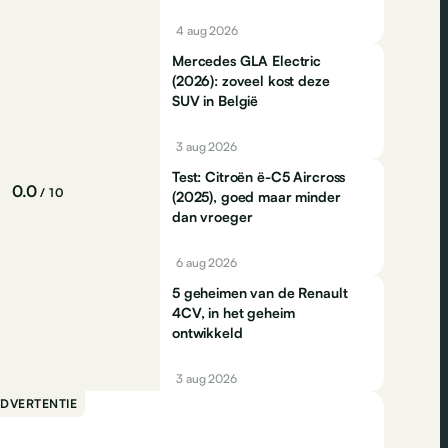
4 aug 2026
Mercedes GLA Electric
(2026): zoveel kost deze
SUV in België
3 aug 2026
Test: Citroën ë-C5 Aircross
0.0
/ 10
(2025), goed maar minder
dan vroeger
6 aug 2026
5 geheimen van de Renault
4CV, in het geheim
ontwikkeld
3 aug 2026
DVERTENTIE