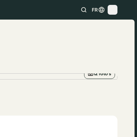
FR
12 foto’s