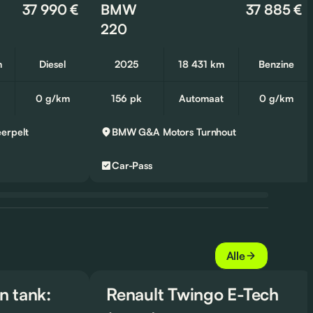
37 990 €
BMW
37 885 €
220
m
Diesel
2025
18 431 km
Benzine
0 g/km
156 pk
Automaat
0 g/km
erpelt
BMW G&A Motors
Turnhout
Car-Pass
Alle
n tank:
Renault Twingo E-Tech