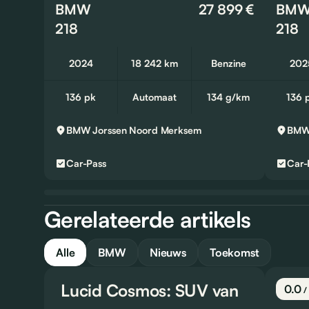
BMW
27 899 €
BM
218
218
2024
18 242 km
Benzine
202
136 pk
Automaat
134 g/km
136 
BMW Jorssen Noord
Merksem
BMW 
Car-Pass
Car-
Gerelateerde artikels
Alle
BMW
Nieuws
Toekomst
Lucid Cosmos: SUV van
Tes
0.0
/