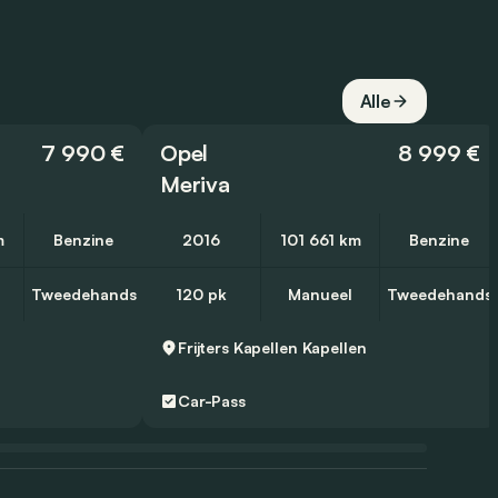
Alle
7 990 €
Opel
8 999 €
Meriva
m
Benzine
2016
101 661 km
Benzine
Tweedehands
120 pk
Manueel
Tweedehands
Frijters Kapellen
Kapellen
Car-Pass