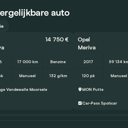
ergelijkbare auto
ie
14 750 €
Opel
va
Meriva
6
17 000 km
Benzine
2017
59 134 k
pk
Manueel
132 g/km
120 pk
Manueel
ge Vandewalle
Moorsele
MON
Putte
Car-Pass
Spoticar