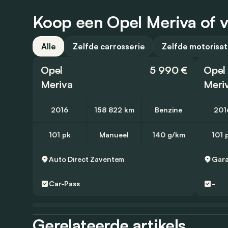
Koop een Opel Meriva of v
Alle
Zelfde carrosserie
Zelfde motorisat
Opel
5 990 €
Opel
Meriva
Meri
2016
158 822 km
Benzine
201
101 pk
Manueel
140 g/km
101 
Auto Direct
Zaventem
Gara
Car-Pass
-
Gerelateerde artikels